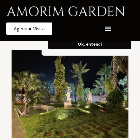
Armazenamos cookies para melhorar e
personalizar sua experiência de
navegação.
Ao continuar, concorda
Agendar Visita
com o uso do mesmo.
Ok, entendi