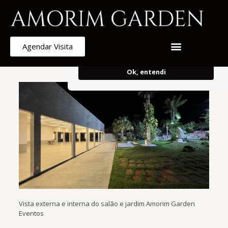
Armazenamos cookies para melhorar e
personalizar sua experiência de
navegação.
Ao continuar, concorda
Agendar Visita
com o uso do mesmo.
Ok, entendi
Vista externa e interna do salão e jardim Amorim Garden
Eventos