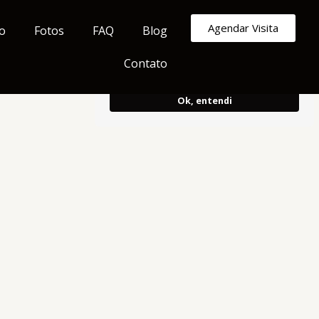
Armazenamos cookies para melhorar e
Agendar Visita
o
Fotos
FAQ
Blog
personalizar sua experiência de
navegação.
Ao continuar, concorda
Contato
com o uso do mesmo.
Ok, entendi