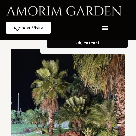
Armazenamos cookies para melhorar e
personalizar sua experiência de
navegação.
Ao continuar, concorda
Agendar Visita
com o uso do mesmo.
Ok, entendi