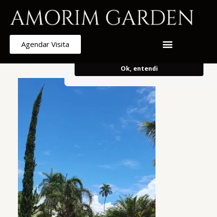
Armazenamos cookies para melhorar e
personalizar sua experiência de
navegação.
Ao continuar, concorda
Agendar Visita
com o uso do mesmo.
Ok, entendi