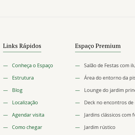
Links Rápidos
Espaço Premium
—
Conheça o Espaço
—
Salão de Festas com il
—
Estrutura
—
Área do entorno da pi
—
Blog
—
Lounge do jardim prin
—
Localização
—
Deck no encontros de
—
Agendar visita
—
Jardins clássicos com 
—
Como chegar
—
Jardim rústico