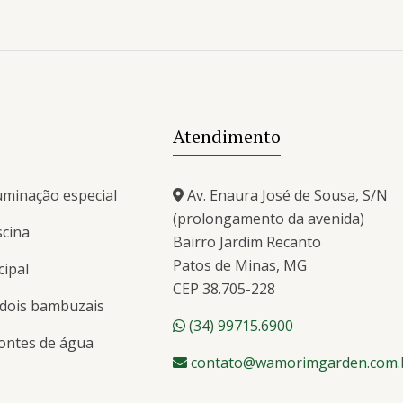
Atendimento
uminação especial
Av. Enaura José de Sousa, S/N
(prolongamento da avenida)
scina
Bairro Jardim Recanto
Patos de Minas, MG
cipal
CEP 38.705-228
 dois bambuzais
(34) 99715.6900
fontes de água
contato@wamorimgarden.com.