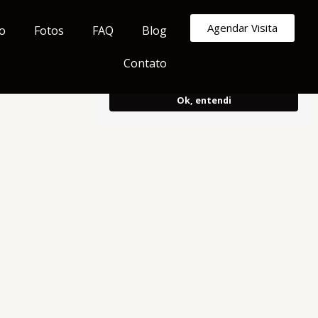
Armazenamos cookies para melhorar e
Agendar Visita
o
Fotos
FAQ
Blog
personalizar sua experiência de
navegação.
Ao continuar, concorda
Contato
com o uso do mesmo.
Ok, entendi