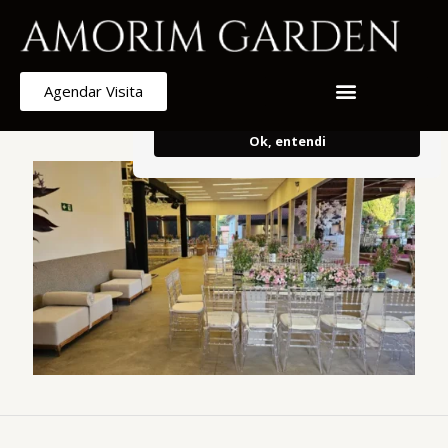
Armazenamos cookies para melhorar e
personalizar sua experiência de
navegação.
Ao continuar, concorda
Agendar Visita
com o uso do mesmo.
Ok, entendi