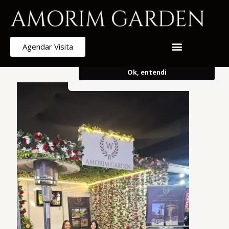
Armazenamos cookies para melhorar e
personalizar sua experiência de
navegação.
Ao continuar, concorda
Agendar Visita
com o uso do mesmo.
Ok, entendi