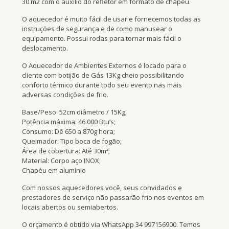
30 m2 com o auxílio do refletor em formato de chapéu.
O aquecedor é muito fácil de usar e fornecemos todas as
instruções de segurança e de como manusear o
equipamento. Possui rodas para tornar mais fácil o
deslocamento.
O Aquecedor de Ambientes Externos é locado para o
cliente com botijão de Gás 13Kg cheio possibilitando
conforto térmico durante todo seu evento nas mais
adversas condições de frio.
Base/Peso: 52cm diâmetro / 15Kg;
Potência máxima: 46.000 Btu’s;
Consumo: Dê 650 a 870g hora;
Queimador: Tipo boca de fogão;
Área de cobertura: Até 30m²;
Material: Corpo aço INOX;
Chapéu em alumínio
Com nossos aquecedores você, seus convidados e
prestadores de serviço não passarão frio nos eventos em
locais abertos ou semiabertos.
O orçamento é obtido via WhatsApp 34 997156900. Temos