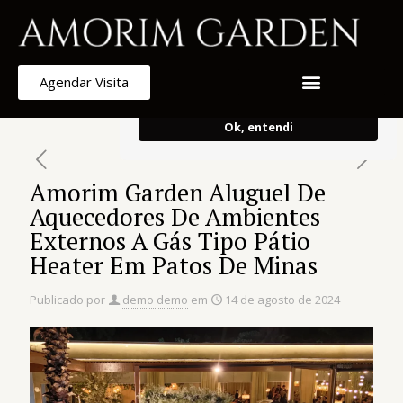
Armazenamos cookies para melhorar e
personalizar sua experiência de
navegação.
Ao continuar, concorda
Agendar Visita
com o uso do mesmo.
Ok, entendi
Amorim Garden Aluguel De
Aquecedores De Ambientes
Externos A Gás Tipo Pátio
Heater Em Patos De Minas
Publicado por
demo demo
em
14 de agosto de 2024