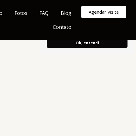
Armazenamos cookies para melhorar e
Agendar Visita
o
Fotos
FAQ
Blog
personalizar sua experiência de
navegação.
Ao continuar, concorda
Contato
com o uso do mesmo.
Ok, entendi