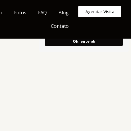
Armazenamos cookies para melhorar e
Agendar Visita
o
Fotos
FAQ
Blog
personalizar sua experiência de
navegação.
Ao continuar, concorda
Contato
com o uso do mesmo.
Ok, entendi