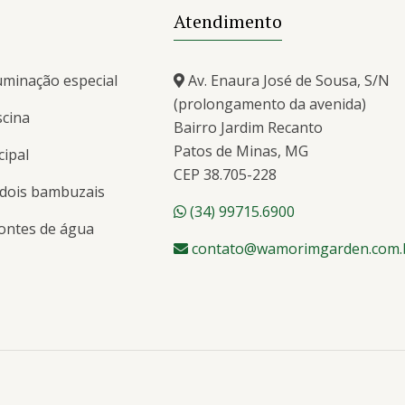
Atendimento
uminação especial
Av. Enaura José de Sousa, S/N
(prolongamento da avenida)
scina
Bairro Jardim Recanto
Patos de Minas, MG
cipal
CEP 38.705-228
 dois bambuzais
(34) 99715.6900
fontes de água
contato@wamorimgarden.com.